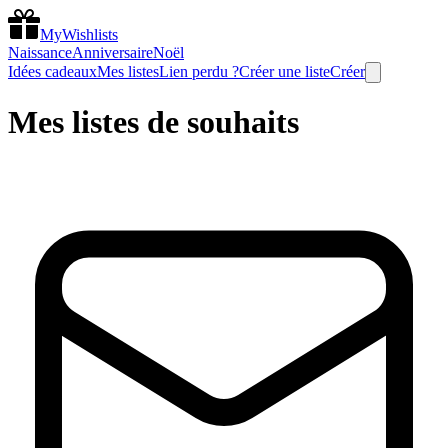
MyWishlists
Naissance
Anniversaire
Noël
Idées cadeaux
Mes listes
Lien perdu ?
Créer une liste
Créer
Mes listes de souhaits