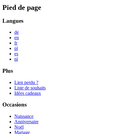
Pied de page
Langues
de
en
fr
pl
es
nl
Plus
Lien perdu ?
Liste de souhaits
Idées cadeaux
Occasions
Naissance
Anniversaire
Noël
Mariage