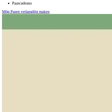
Paascadeaus
Mijn Pasen verlanglijst maken