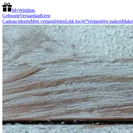
MyWishlists
Geboorte
Verjaardag
Kerst
Cadeau-ideeën
Mijn verlanglijsten
Link kwijt?
Verlanglijst maken
Make