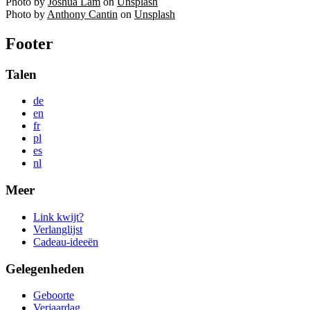
Photo by
Joshua Lam
on
Unsplash
Photo by
Anthony Cantin
on
Unsplash
Footer
Talen
de
en
fr
pl
es
nl
Meer
Link kwijt?
Verlanglijst
Cadeau-ideeën
Gelegenheden
Geboorte
Verjaardag