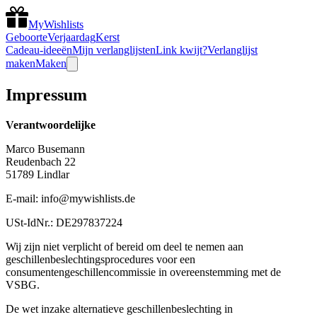
MyWishlists
Geboorte
Verjaardag
Kerst
Cadeau-ideeën
Mijn verlanglijsten
Link kwijt?
Verlanglijst
maken
Maken
Impressum
Verantwoordelijke
Marco Busemann
Reudenbach 22
51789 Lindlar
E-mail: info@mywishlists.de
USt-IdNr.: DE297837224
Wij zijn niet verplicht of bereid om deel te nemen aan
geschillenbeslechtingsprocedures voor een
consumentengeschillencommissie in overeenstemming met de
VSBG.
De wet inzake alternatieve geschillenbeslechting in