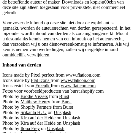
de betreffende auteur of maker. Downloads en kopie\u00ebn van
deze site zijn alleen toegestaan voor priv\u00e9, niet-commercieel
gebruik.
Voor zover de inhoud op deze site niet door de exploitant is
gemaakt, worden de auteursrechten van derden gerespecteerd. In het
bijzonder wordt inhoud van derden als zodanig aangemerkt. Mocht
u desondanks kennis nemen van een inbreuk op het auteursrecht,
dan verzoeken wij u ons dienovereenkomstig te informeren. Als wij
kennis nemen van overtredingen, zullen wij dergelijke inhoud
onmiddellijk verwijderen.
Inhoud van derden
Icons made by
Pixel perfect
from
www.flaticon.com
Icons made by
Flat Icons
from
www.flaticon.com
Icons erstellt von
Freepik
from
www.flaticon.com
Fotos voor voorbeeldproducten van
burst.shopify.com
Photo by
Brodie Vissers
from
Burst
Photo by
Matthew Henry
from
Burst
Photo by
Shopify Partners
from
Burst
Photo by
Srikanta H. U
on
Unsplash
Photo by
Kira auf der Heide
on
Unsplash
Photo by
Kira auf der Heide
on
Unsplash
Photo by
Ilona Frey
on
Unsplash