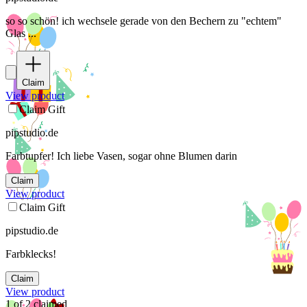
so so schön! ich wechsele gerade von den Bechern zu "echtem"
Glas ...
Claim
View product
Claim Gift
pipstudio.de
Farbtupfer! Ich liebe Vasen, sogar ohne Blumen darin
Claim
View product
Claim Gift
pipstudio.de
Farbklecks!
Claim
View product
1
of
2
claimed