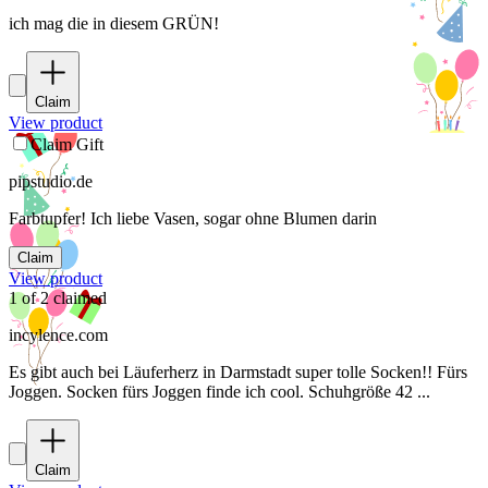
ich mag die in diesem GRÜN!
Claim
View product
Claim Gift
pipstudio.de
Farbtupfer! Ich liebe Vasen, sogar ohne Blumen darin
Claim
View product
1
of
2
claimed
incylence.com
Es gibt auch bei Läuferherz in Darmstadt super tolle Socken!! Fürs
Joggen. Socken fürs Joggen finde ich cool. Schuhgröße 42 ...
Claim