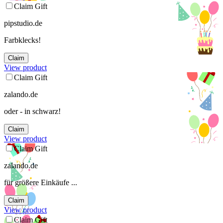
Claim Gift
pipstudio.de
Farbklecks!
Claim
View product
Claim Gift
zalando.de
oder - in schwarz!
Claim
View product
Claim Gift
zalando.de
für größere Einkäufe ...
Claim
View product
Claim Gift