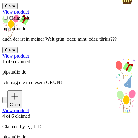
Claim
View product
Claim Gift
pipstudio.de
auch der ist in meiner Welt grün, oder, mint, oder, türkis???
Claim
View product
1
of
6
claimed
pipstudio.de
ich mag die in diesem GRÜN!
Claim
View product
4
of
6
claimed
Claimed by 🎅, L.D.
pipstudio.de