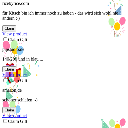
ricebyrice.com
für Kitsch bin ich immer noch zu haben - das wird sich wohl nie
ändern ;-)
Claim
View product
Claim Gift
pipstudio.de
140/200 und in blau ...
Claim
View product
Claim Gift
amazon.de
schöner schlafen :-)
Claim
View product
Claim Gift