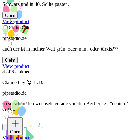
Schwarz und in 40. Sollte passen.
Claim
View product
Claim Gift
pipstudio.de
auch der ist in meiner Welt grün, oder, mint, oder, türkis???
Claim
View product
4
of
6
claimed
Claimed by 🎅, L.D.
pipstudio.de
so so schön! ich wechsele gerade von den Bechern zu "echtem"
Glas ...
Claim
View product