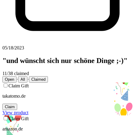
05/18/2023
"
und wünscht sich nur schöne Dinge ;-)
"
11/38 claimed
·
·
Open
All
Claimed
Claim Gift
takatomo.de
Claim
View product
Claim Gift
amazon.de