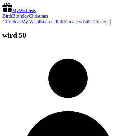
MyWishlists
Birth
Birthday
Christmas
Gift Ideas
My Wishlists
Lost link?
Create wishlist
Create
wird 50