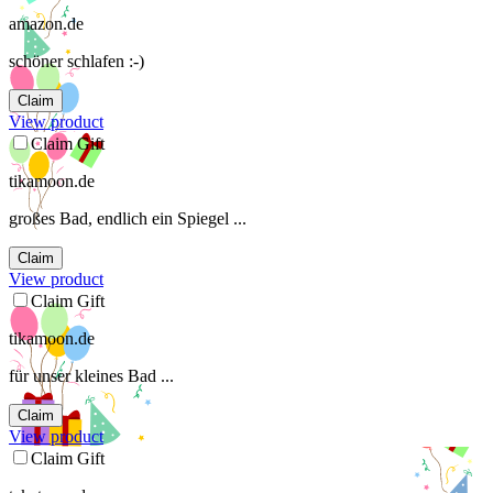
amazon.de
schöner schlafen :-)
Claim
View product
Claim Gift
tikamoon.de
großes Bad, endlich ein Spiegel ...
Claim
View product
Claim Gift
tikamoon.de
für unser kleines Bad ...
Claim
View product
Claim Gift