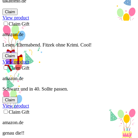
takatomo.de
Claim
View product
Claim Gift
amazon.de
Lesen. Elternabend. Fitzek ohne Krimi. Cool!
Claim
View product
Claim Gift
amazon.de
Schwarz und in 40. Sollte passen.
Claim
View product
Claim Gift
amazon.de
genau die!!