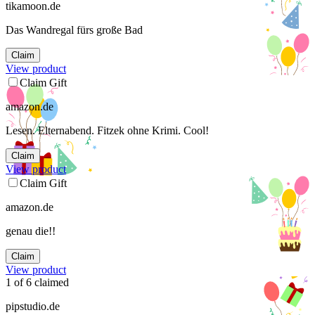
tikamoon.de
Das Wandregal fürs große Bad
Claim
View product
Claim Gift
amazon.de
Lesen. Elternabend. Fitzek ohne Krimi. Cool!
Claim
View product
Claim Gift
amazon.de
genau die!!
Claim
View product
1
of
6
claimed
pipstudio.de