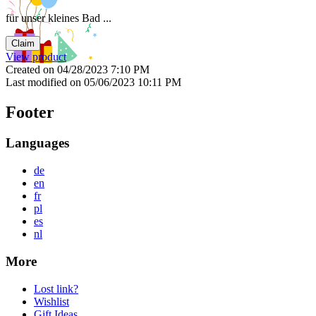
für unser kleines Bad ...
Claim
View product
Created on 04/28/2023 7:10 PM
Last modified on 05/06/2023 10:11 PM
Footer
Languages
de
en
fr
pl
es
nl
More
Lost link?
Wishlist
Gift Ideas